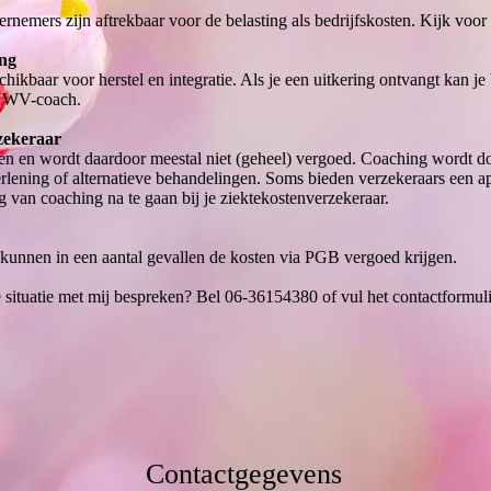
nemers zijn aftrekbaar voor de belasting als bedrijfskosten. Kijk voor 
ing
hikbaar voor herstel en integratie. Als je een uitkering ontvangt kan j
e UWV-coach.
rzekeraar
sten en wordt daardoor meestal niet (geheel) vergoed. Coaching wordt 
lening of alternatieve behandelingen. Soms bieden verzekeraars een ap
 van coaching na te gaan bij je ziektekostenverzekeraar.
nnen in een aantal gevallen de kosten via PGB vergoed krijgen.
e situatie met mij bespreken? Bel 06-36154380 of vul het contactformuli
Contactgegevens