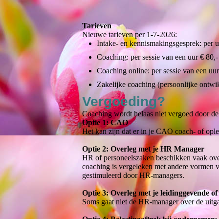
Tarieven
Nieuwe tarieven per 1-7-2026:
Intake- en kennismakingsgesprek: per u
Coaching: per sessie van een uur € 80,
Coaching online: per sessie van een uu
Zakelijke coaching (persoonlijke ontwi
Vergoeding?
Coaching wordt helaas niet vergoed door de 
Optie 1: CAO
Het kan zijn dat er in je CAO coach- of opl
Optie 2: Overleg met je HR Manager
HR of personeelszaken beschikken vaak over
coaching is vergeleken met andere vormen va
gestimuleerd door HR-managers.
Optie 3: Overleg met je leidinggevende of
Soms gaat niet de HR-manager over de uitgav