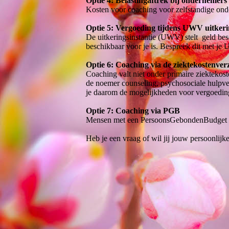
Optie 4: Belastingaftrek bij ondernemers
Kosten voor coaching voor zelfstandige onder
Optie 5: Vergoeding tijdens UWV uitker
De uitkeringsinstantie (UWV) stelt geld besc
beschikbaar voor je is. Bespreek dit met j
O
ptie 6: Coaching via de ziektekostenve
Coaching valt niet onder primaire ziekteko
de noemer counseling, psychosociale hulpver
je daarom de mogelijkheden voor vergoeding
Optie 7: Coaching via PGB
Mensen met een PersoonsGebondenBudget ku
Heb je een vraag of wil jij jouw persoonlijk